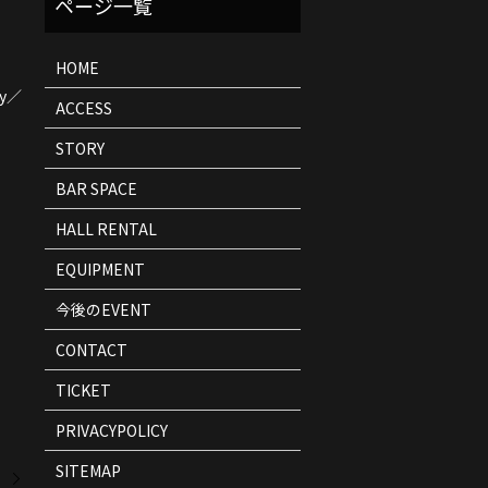
ト
情
報
HOME
y／
ACCESS
STORY
BAR SPACE
HALL RENTAL
EQUIPMENT
今後のEVENT
CONTACT
TICKET
PRIVACYPOLICY
SITEMAP
』